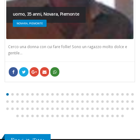
uomo, 35 anni, Novara, Piemonte
NOVARA, PIEMONTE
Cerco una donna con cui fare follie! Sono un ragazzo molto dolce e
gentile...
Facebook
cinguettio
Google +
/crea-un-account
WhatsApp