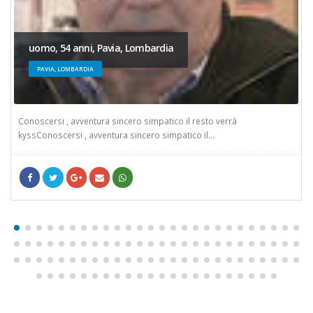
uomo, 54 anni, Pavia, Lombardia
PAVIA, LOMBARDIA
Conoscersi , avventura sincero simpatico il resto verrà
kyssConoscersi , avventura sincero simpatico il...
Facebook
cinguettio
LinkedIn
Google +
Pinterest
/crea-un-account