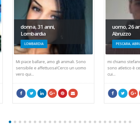
na, 31 anni,
uomo, 26 anni, Pescara,
bardia
Abruzzo
MBARDIA
PESCARA, ABRUZZO
e ballare, amo gli animali. Sono
mi chiamo stefano sono di pesca
ile e affettuosa!Cerco un uomo
sono atletico è cerco una amica 
i...
cui...