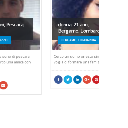
donna, 21 anni,
uomo,
Bergamo, Lombardia
Lazio
BERGAMO, LOMBARDIA
ROMA,
ra
Cerco un uomo onesto sincero e con
Qualità e 
con
voglia di formare una famiglia, mi piace...
scoprire!!
scoprire!!!