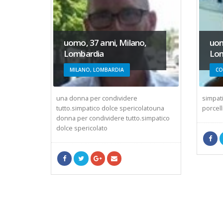
uomo, 37 anni, Milano,
uom
Lombardia
Lom
MILANO, LOMBARDIA
CO
senza
una donna per condividere
simpat
i.. e poi
tutto.simpatico dolce spericolatouna
porcell
donna per condividere tutto.simpatico
dolce spericolato