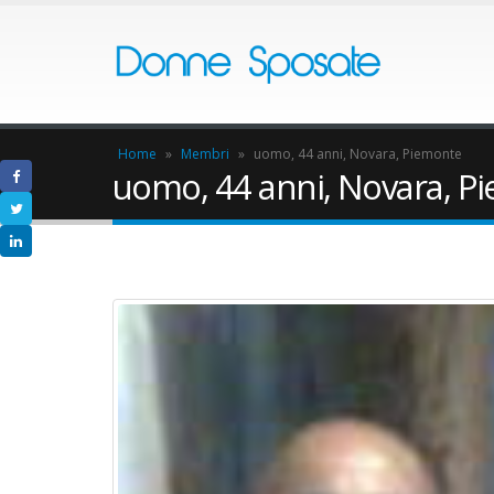
Home
»
Membri
»
uomo, 44 anni, Novara, Piemonte
uomo, 44 anni, Novara, P