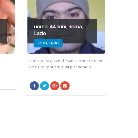
uomo, 44 anni, Roma,
uomo, 
Lazio
Camp
ROMA, LAZIO
NAPOL
sono un ragazzo che ama scherzare ho
carpe diem
un fisico robusto e mi piacciono le...
volte..ma
opportuna!