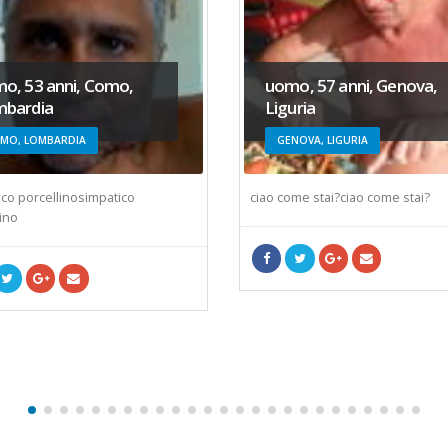
o, 53 anni, Como,
uomo, 57 anni, Genova,
bardia
Liguria
MO, LOMBARDIA
GENOVA, LIGURIA
ico porcellinosimpatico
ciao come stai?ciao come stai?
ino