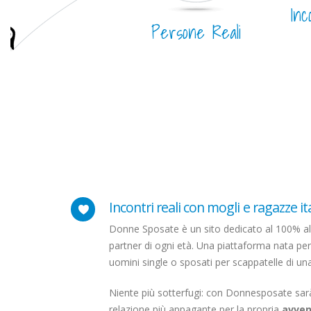
Inc
Persone Reali
Incontri reali con mogli e ragazze it
Donne Sposate è un sito dedicato al 100% all
partner di ogni età. Una piattaforma nata per
uomini single o sposati per scappatelle di una
Niente più sotterfugi: con Donnesposate sarà f
relazione più appagante per la propria
avven