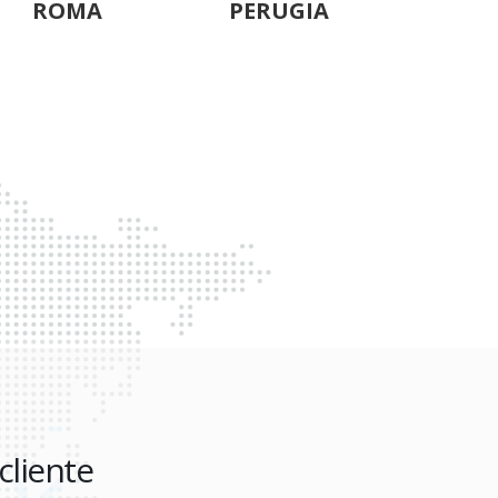
PERUGIA
PALERMO
NAP
 cliente