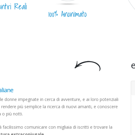
ontri Reali
100% Anonimato
e
aliane
e donne impegnate in cerca di avventure, e ai loro potenziali
 rendere più semplice la ricerca di nuovi amanti, e conoscere
 o più notti.
acilissimo comunicare con migliaia di iscritti e trovare la
tura extraconiugale
.