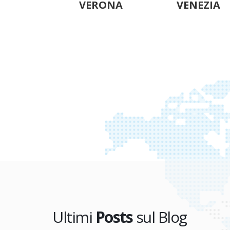
RONA
VENEZIA
TRIESTE
Ultimi
Posts
sul Blog