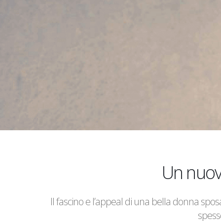
Un nuov
Il fascino e l’appeal di una bella donna spo
spess