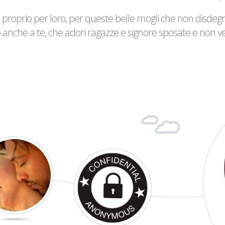
 proprio per loro, per queste belle mogli che non disde
anche a te, che adori ragazze e signore sposate e non ved