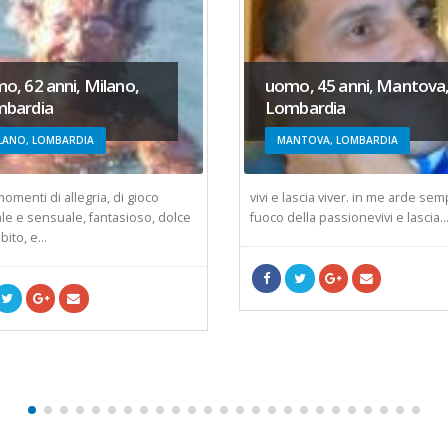
o, 62 anni, Milano,
uomo, 45 anni, Mantova
bardia
Lombardia
LANO, LOMBARDIA
MANTOVA, LOMBARDIA
omenti di allegria, di gioco
vivi e lascia viver. in me arde semp
le e sensuale, fantasioso, dolce
fuoco della passionevivi e lascia..
bito, e...