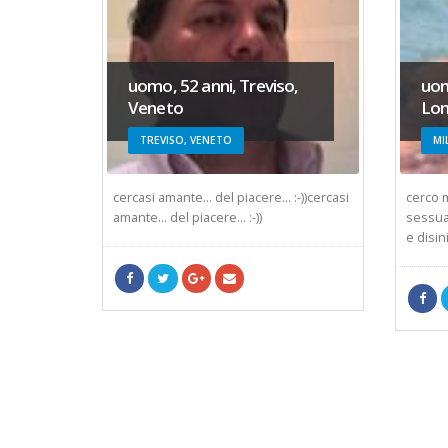
a,
uomo, 52 anni, Treviso,
uom
Veneto
Lom
TREVISO, VENETO
MI
scara
cercasi amante... del piacere... :-))cercasi
cerco m
ca con
amante... del piacere... :-))
sessua
e disini