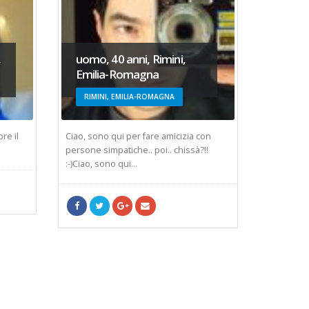
,
uomo, 40 anni, Rimini,
uomo, 
Emilia-Romagna
Sicilia
RIMINI, EMILIA-ROMAGNA
SIRACU
re il
Ciao, sono qui per fare amicizia con
cerco tra
.
persone simpatiche.. poi.. chissà?!!
dolce,mi p
:-)Ciao, sono qui...
trasgress
di...