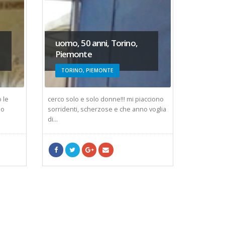
uomo, 50 anni, Torino,
uomo,
Piemonte
Piemo
TORINO, PIEMONTE
NOVAR
 le
cerco solo e solo donne!!! mi piacciono
Cerco una 
po
sorridenti, scherzose e che anno voglia
Sono un ra
di...