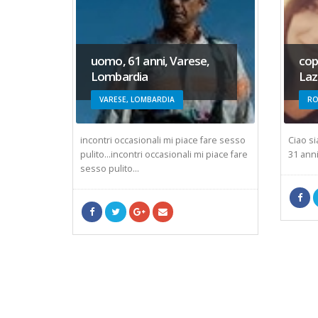
uomo, 61 anni, Varese,
cop
Lombardia
Laz
VARESE, LOMBARDIA
RO
e
incontri occasionali mi piace fare sesso
Ciao s
anquilla,
pulito...incontri occasionali mi piace fare
31 anni
erco...
sesso pulito...