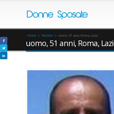
Home
»
Membri
»
uomo, 51 anni, Roma, Lazio
uomo, 51 anni, Roma, Laz