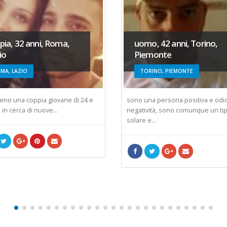
pia, 32 anni, Roma,
uomo, 42 anni, Torino,
io
Piemonte
MA, LAZIO
TORINO, PIEMONTE
iamo una coppia giovane di 24 e
sono una persona positiva e odio
 in cerca di nuove...
negatività, sono comunque un ti
solare e...