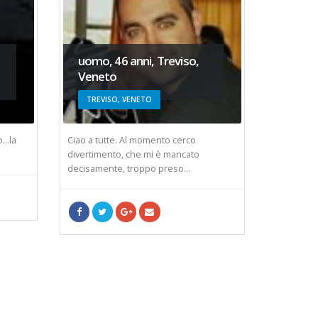
donna,
Trenti
uomo, 46 anni, Treviso,
Veneto
TRENT
TREVISO, VENETO
ADIGE
...la
Ciao a tutte. Al momento cerco
ciaooo son
divertimento, che mi è mancato
decisamente, troppo preso...