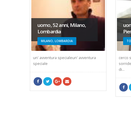
uomo, 52 anni, Milano,
uom
Lombardia
Pie
MILANO, LOMBARDIA
TO
i MI prov,
un' avventura specialeun' avventura
cerco s
speciale
sorride
di...