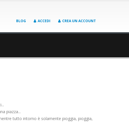
BLOG
ACCEDI
CREA UN ACCOUNT
...
na piazza...
 mentre tutto intorno è solamente pioggia, pioggia,