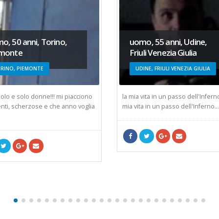
o, 50 anni, Torino,
uomo, 55 anni, Udine,
monte
Friuli Venezia Giulia
RINO, PIEMONTE
UDINE, FRIULI VENEZIA GIULIA
olo e solo donne!!! mi piacciono
la mia vita in un passo dell'Inferno
nti, scherzose e che anno voglia
mia vita in un passo dell'Inferno...