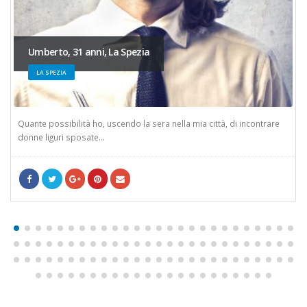
Umberto, 31 anni, La Spezia
LA SPEZIA
Quante possibilità ho, uscendo la sera nella mia città, di incontrare
donne liguri sposate...
Facebook
cinguettio
Google +
/crea-un-account
WhatsApp