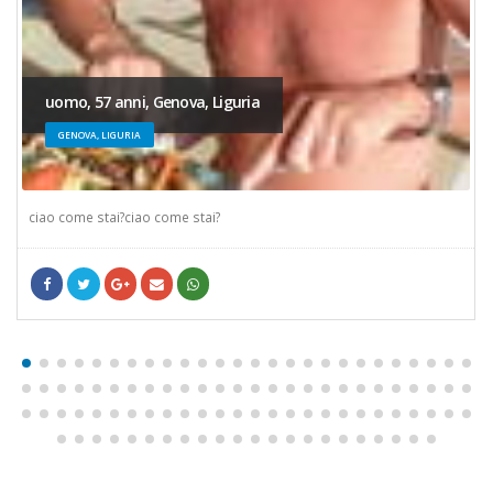
uomo, 57 anni, Genova, Liguria
GENOVA, LIGURIA
ciao come stai?ciao come stai?
Facebook
cinguettio
Google +
/crea-un-account
WhatsApp