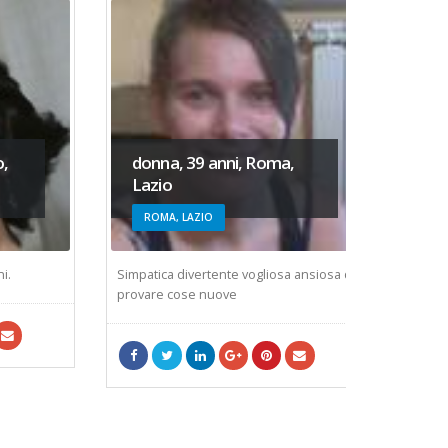
donna, 39 anni, Roma,
donna,
Lazio
Puglia
ROMA, LAZIO
BARI,
Simpatica divertente vogliosa ansiosa di
1Finche la
provare cose nuove
capt o non