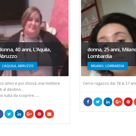
na, 40 anni, L’Aquila,
donna, 25 anni, Milano,
uzzo
Lombardia
AQUILA, ABRUZZO
MILANO, LOMBARDIA
mici e poi chissà..mai mettere
Cerco ragazzo dai 18 ai 27 anni.
l destino...
tta da scoprire......