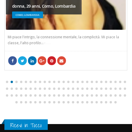
donna, 29 anni, Como, Lombardia
donna, 40 anni, L’Aquila, Abruzzo
COMO, LOMBARDIA
L'AQUILA, ABRUZZO
Mi piace l'intrigo, la connessione mentale, la complicità. Mi piace la
cerco amici e poi chissà..mai mettere limiti al destino...
classe, l'alto profilo...
sono tutta da scoprire......
Facebook
cinguettio
Google +
Pinterest
/crea-un-account
Ricevi in Tocco