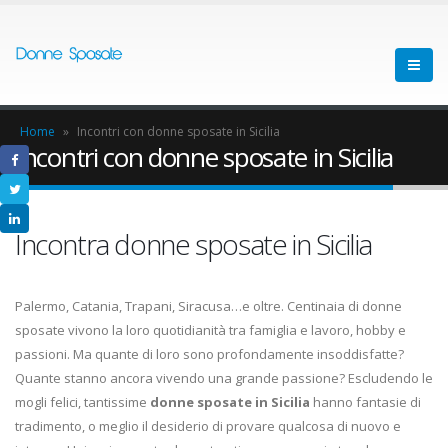
Home
»
Incontri con donne sposate in Sicilia
Incontri con donne sposate in Sicilia
Incontra donne sposate in Sicilia
Palermo, Catania, Trapani, Siracusa…e oltre. Centinaia di donne
sposate vivono la loro quotidianità tra famiglia e lavoro, hobby e
passioni. Ma quante di loro sono profondamente insoddisfatte?
Quante stanno ancora vivendo una grande passione? Escludendo le
mogli felici, tantissime
donne sposate in Sicilia
hanno fantasie di
tradimento, o meglio il desiderio di provare qualcosa di nuovo e