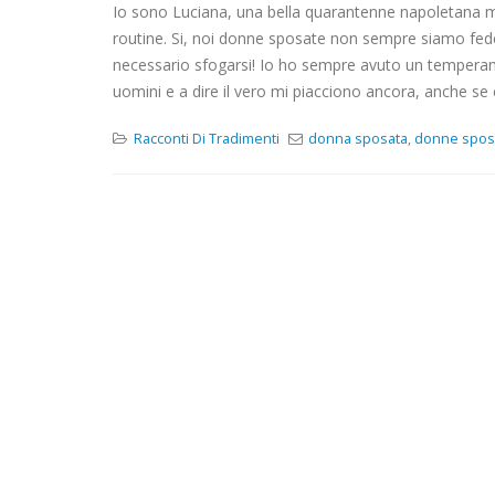
Io sono Luciana, una bella quarantenne napoletana m
routine. Si, noi donne sposate non sempre siamo fedel
necessario sfogarsi! Io ho sempre avuto un temperame
COPPIA, 48 ANNI, ROMA, LAZIO
uomini e a dire il vero mi piacciono ancora, anche s
DONN
ROMA, LAZIO
Racconti Di Tradimenti
donna sposata
,
donne spos
ROMA, 
TESTE INTRIGANTI E SENZA PARTICOLARI
LIMITI SE NON QUELLI DELLA PRIVACY
MI PI
DETER