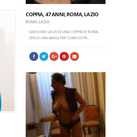
COPPIA, 47 ANNI, ROMA, LAZIO
DONNA, 42 ANNI, L’AQUILA,
COPPIA, 
ABRUZZO
ROMA, LAZIO
ROMA, LAZI
L'AQUILA, ABRUZZO
CIAOSONO LA LEI DI UNA COPPIA DI ROMA ,
CIAOSONO LA
CERCO UNA AMICA PER COMPLICITÀ...
CERCO UNA 
CIAO MI CHIAMO ROSSANA SONO AD
AVEZZANO CERCO AMICIZIA