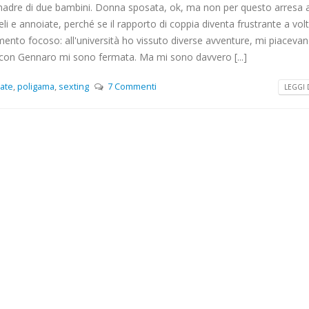
adre di due bambini. Donna sposata, ok, ma non per questo arresa a
i e annoiate, perché se il rapporto di coppia diventa frustrante a vol
nto focoso: all'università ho vissuto diverse avventure, mi piacevano
e con Gennaro mi sono fermata. Ma mi sono davvero [...]
A, 24 ANNI, ROMA, LAZIO
ate
,
poligama
,
sexting
7 Commenti
LEGGI D
LAZIO
ACE DIVERTIRMI CON SANA FOLLIA E
MINAZIONE..