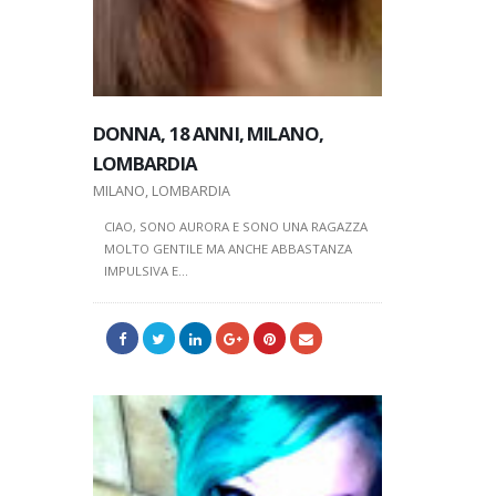
DONNA, 18 ANNI, MILANO,
DONNA, 1
LOMBARDIA
DONNA, 24 ANNI, FIRENZE,
LOMBARD
TOSCANA
MILANO, LOMBARDIA
MILANO, LO
FIRENZE, TOSCANA
CIAO, SONO AURORA E SONO UNA RAGAZZA
CIAO, SONO
MOLTO GENTILE MA ANCHE ABBASTANZA
MOLTO GEN
MY NAME IS ARIA. I'M A LITTLE FAMOUS
IMPULSIVA E...
IMPULSIVA E.
ARTIST IN THE ART WORLD.I THINK...