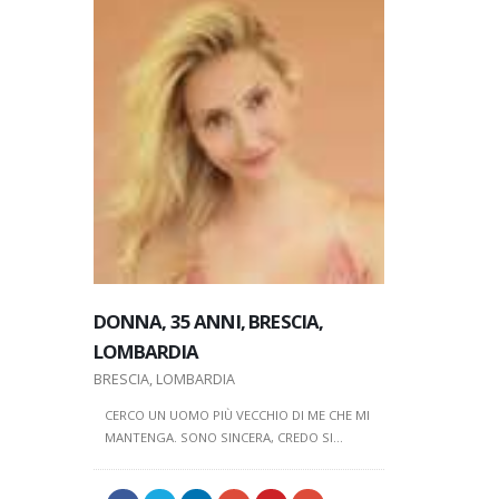
DONNA, 35 ANNI, BRESCIA,
DONNA, 3
DONNA, 19 ANNI, MILANO,
LOMBARDIA
LOMBARD
LOMBARDIA
BRESCIA, LOMBARDIA
BRESCIA, L
MILANO, LOMBARDIA
CERCO UN UOMO PIÙ VECCHIO DI ME CHE MI
CERCO UN U
SOLARE SINCERA.. SCHIETTA E SEMPRE
MANTENGA. SONO SINCERA, CREDO SI...
MANTENGA. 
DIRETTA.. PER CHI NON APPREZZA LE FORME
LONTANO DA...