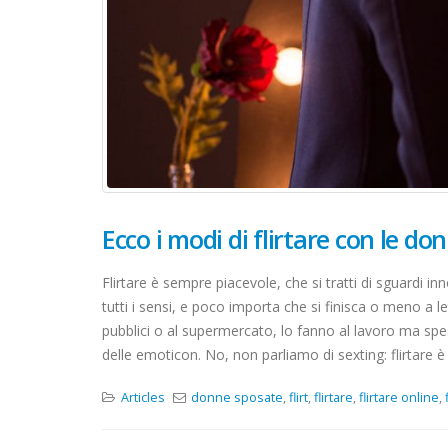
Ecco i modi di flirtare con le d
Flirtare è sempre piacevole, che si tratti di sguardi i
tutti i sensi, e poco importa che si finisca o meno a 
pubblici o al supermercato, lo fanno al lavoro ma spess
delle emoticon. No, non parliamo di sexting: flirtare è un
Articles
donne sposate
,
flirt
,
flirtare
,
flirtare online
,