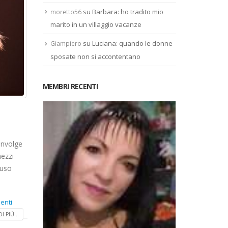
su
Barbara: ho tradito mio
moretto56
marito in un villaggio vacanze
su
Luciana: quando le donne
Giampiero
sposate non si accontentano
MEMBRI RECENTI
oinvolge
mezzi
'uso
enti
I PIÙ...