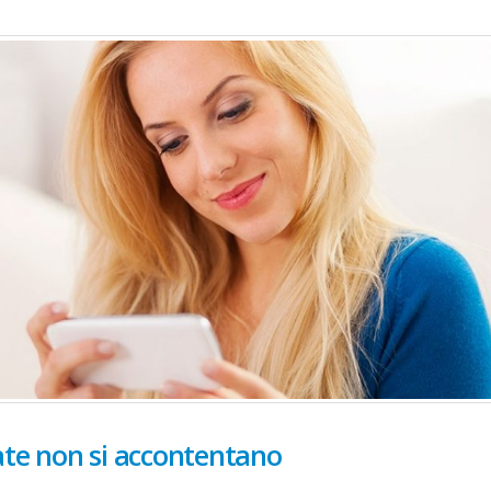
, 42 ANNI, L’AQUILA,
UZZO
LA, ABRUZZO
MI CHIAMO ROSSANA SONO AD
ANO CERCO AMICIZIA
ate non si accontentano