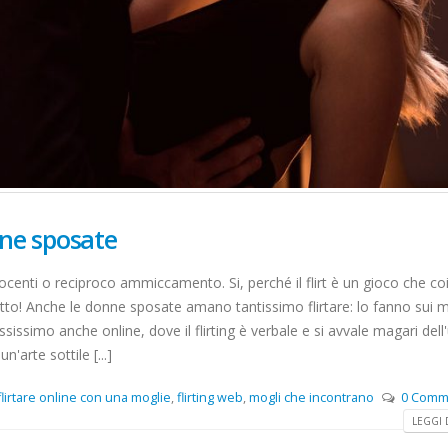
onne sposate
nnocenti o reciproco ammiccamento. Si, perché il flirt è un gioco che c
letto! Anche le donne sposate amano tantissimo flirtare: lo fanno sui 
issimo anche online, dove il flirting è verbale e si avvale magari dell
'arte sottile [...]
flirtare online con una moglie
,
flirting web
,
mogli che incontrano
0 Comm
LEGGI D