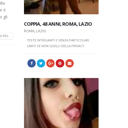
lla
te è
 gli
COPPIA, 48 ANNI, ROMA, LAZIO
COPPIA, 
DONNA, 24 ANNI, ROMA, LAZIO
ROMA, LAZIO
ROMA, LAZI
I PIÙ...
ROMA, LAZIO
TESTE INTRIGANTI E SENZA PARTICOLARI
TESTE INTR
LIMITI SE NON QUELLI DELLA PRIVACY
LIMITI SE N
MI PIACE DIVERTIRMI CON SANA FOLLIA E
DETERMINAZIONE..