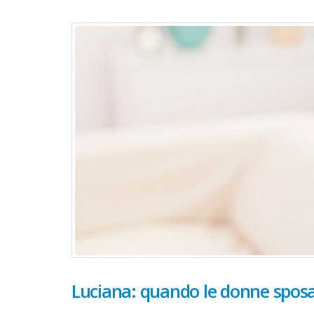
COPPIA, 47 ANNI, ROMA, LAZIO
DONNA
ABR
ROMA, LAZIO
L'AQUI
CIAOSONO LA LEI DI UNA COPPIA DI ROMA ,
CERCO UNA AMICA PER COMPLICITÀ...
CIAO 
AVEZZ
Luciana: quando le donne spos