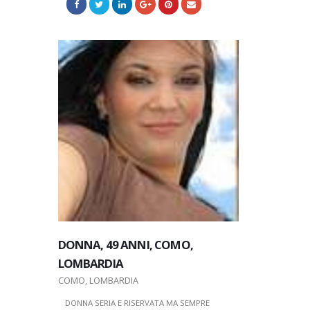
DONNA, 49 ANNI, COMO,
DONNA, 4
LOMBARDIA
DONNA, 29 ANNI, MILANO,
LOMBARD
LOMBARDIA
COMO, LOMBARDIA
COMO, LOM
MILANO, LOMBARDIA
DONNA SERIA E RISERVATA MA SEMPRE
DONNA SERI