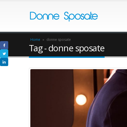
Home
»
donne sposate
Tag - donne sposate