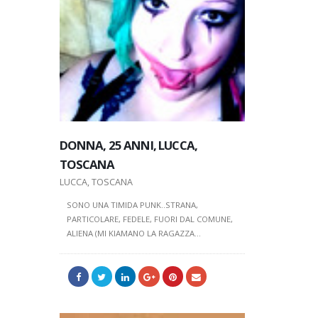
DONNA, 25 ANNI, LUCCA,
DONNA, 2
DONNA, 21 ANNI, VARESE,
TOSCANA
TOSCAN
LOMBARDIA
LUCCA, TOSCANA
LUCCA, TOS
VARESE, LOMBARDIA
SONO UNA TIMIDA PUNK..STRANA,
SONO UNA T
MI CHIAMO VALERIA, HO 21 ANNI E SONO
PARTICOLARE, FEDELE, FUORI DAL COMUNE,
PARTICOLAR
UNA RAGAZZA SEMPLICE, DOLCE E ONESTA.
ALIENA (MI KIAMANO LA RAGAZZA...
ALIENA (MI 
AMO...