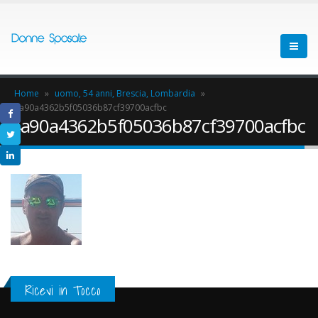
Home
»
uomo, 54 anni, Brescia, Lombardia
»
4a90a4362b5f05036b87cf39700acfbc
4a90a4362b5f05036b87cf39700acfbc
Ricevi in Tocco