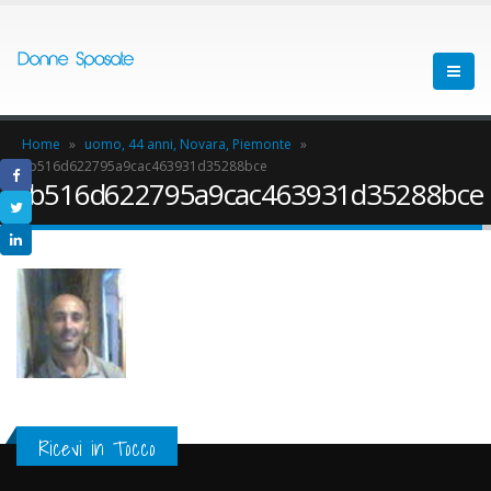
Home
»
uomo, 44 anni, Novara, Piemonte
»
cb516d622795a9cac463931d35288bce
cb516d622795a9cac463931d35288bce
Ricevi in Tocco