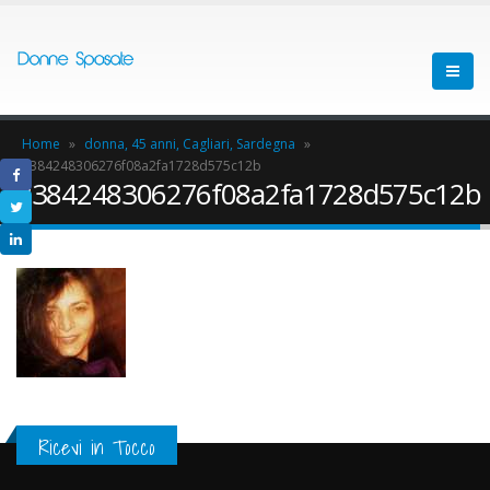
Home
»
donna, 45 anni, Cagliari, Sardegna
»
8384248306276f08a2fa1728d575c12b
8384248306276f08a2fa1728d575c12b
Ricevi in Tocco