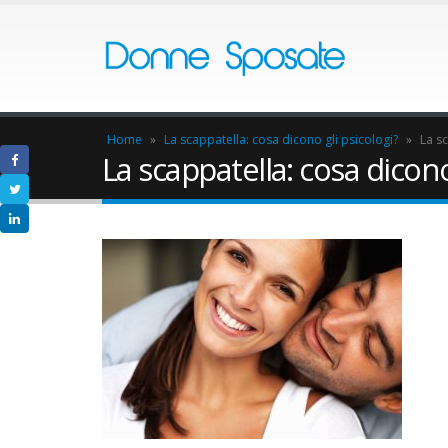
Home
»
La scappatella: cosa dicono gli psicologi?
»
La sc
La scappatella: cosa dicono