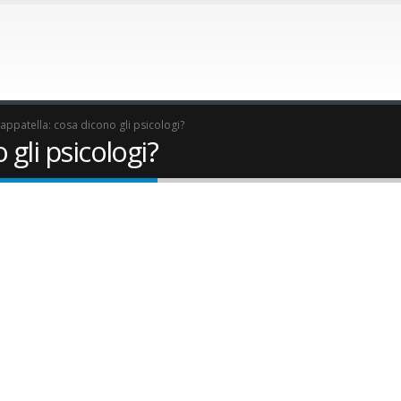
appatella: cosa dicono gli psicologi?
 gli psicologi?