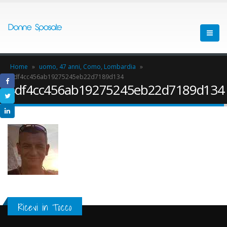
Home
»
uomo, 47 anni, Como, Lombardia
»
4df4cc456ab19275245eb22d7189d134
4df4cc456ab19275245eb22d7189d134
Ricevi in Tocco