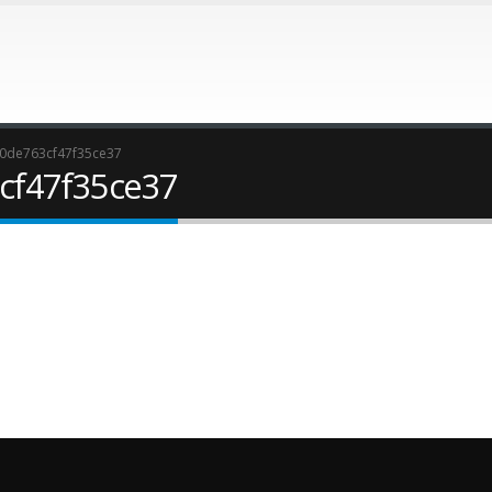
0de763cf47f35ce37
cf47f35ce37