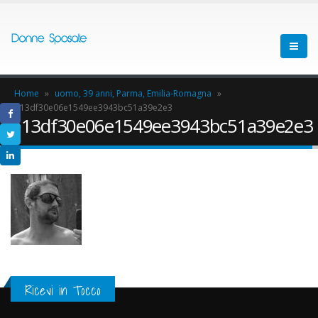
Home
»
uomo, 39 anni, Parma, Emilia-Romagna
»
b13df30e06e1549ee3943bc51a39e2e3
b13df30e06e1549ee3943bc51a39e2e3
Ricevi in Tocco