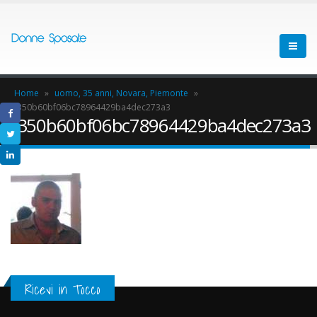
Home
»
uomo, 35 anni, Novara, Piemonte
»
f350b60bf06bc78964429ba4dec273a3
f350b60bf06bc78964429ba4dec273a3
Ricevi in Tocco