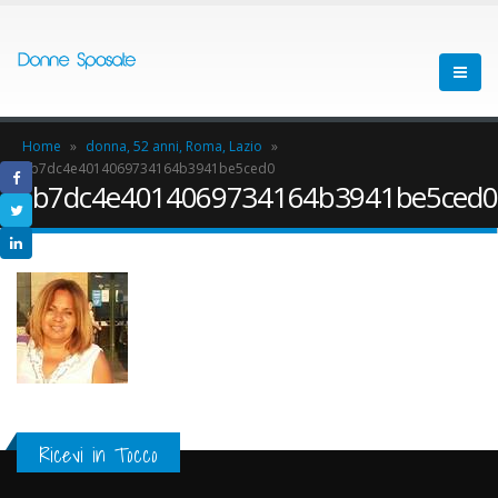
Home
»
donna, 52 anni, Roma, Lazio
»
5b7dc4e4014069734164b3941be5ced0
5b7dc4e4014069734164b3941be5ced0
Ricevi in Tocco